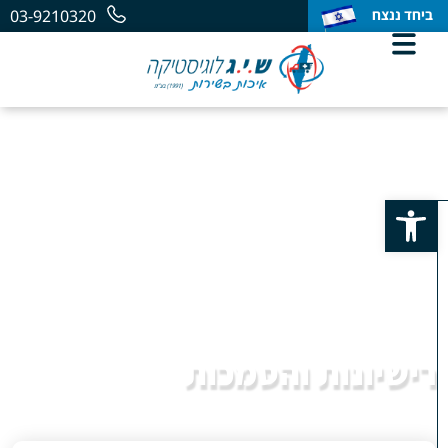
ביחד ננצח
ביחד ננצח
ביחד ננצח
03-9210320
פתח סרגל נגישות
רישיונות והסמכות