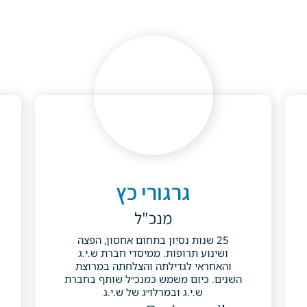
גרגורי כץ
מנכ"ל
25 שנות נסיון בתחום אחסון, הפצה
ושינוע תרופות. ממיסדי חברת ש.י.ג
והאחראי לגדילתה והצלחתה במרוצת
השנים. כיום משמש כמנכ״ל שותף בחברת
ש.י.ג ובמרלו״ג של ש.י.ג