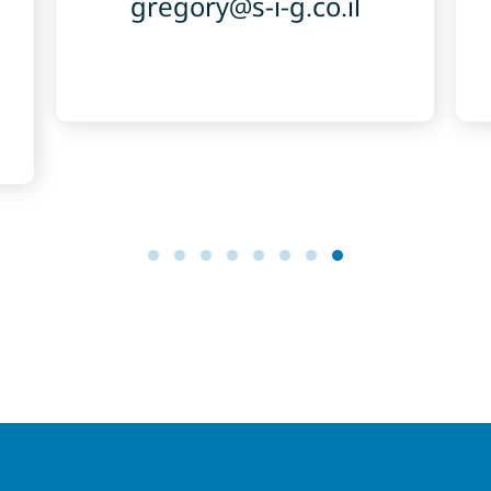
gregory@s-i-g.co.il
8
7
6
5
4
3
2
1